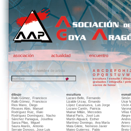
asociación
actualidad
encuentro
- busqueda por
nombre
de artista
A
B
C
D
E
F
G
H
I
O
P
Q
R
S
T
U
V
W
escultura
/
esmalte
/
dibuj
grabados
/
infografía
/
pint
socios de honor
dibujo
escultura
esmal
Rallo Gómez, Francisco
Lazaro Bello, Fernando
Simón
Rallo Gómez, Francisco
Lizalde Urzay, Ernando
Usar M
Rios Mano, Diego
López Casanueva, Luis Jorge
Usón A
Rivases Abio, Manuel
Lozano Cantín, Patricia
Varona
Rodríguez Ruiz, Iñaki
Mainar Millán, Mercedes
Viñas 
Rodríguez Domínguez, Nacho
Mairal París, José Luis
Alegre
Sánchez Paniagua, Josefina
Martín Alguacil, Esther
Andreu
Sanza Pilas, Miguel
Martínez Domingo, Ana María
Artero
Saura Atarés, Antonio
Mata Gilete, Nemesio Javier
Berni 
Serrate Donoso, Jose Luis
Mateo Gutierrez, Pablo
Breto 