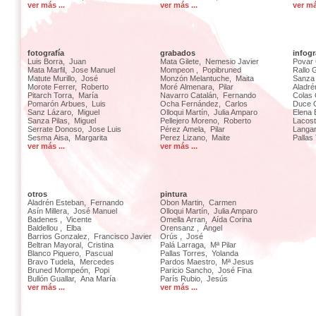
ver más ...
ver más ...
ver má
fotografía
grabados
infogr
Luis Borra, Juan
Mata Gilete, Nemesio Javier
Povar 
Mata Marfil, Jose Manuel
Mompeon , Popibruned
Rallo 
Matute Murillo, José
Monzón Melantuche, Maita
Sanza 
Morote Ferrer, Roberto
Moré Almenara, Pilar
Aladré
Pitarch Torra, María
Navarro Catalán, Fernando
Colas 
Pomarón Arbues, Luis
Ocha Fernández, Carlos
Duce G
Sanz Lázaro, Miguel
Olloqui Martín, Julia Amparo
Elena 
Sanza Pilas, Miguel
Pellejero Moreno, Roberto
Lacost
Serrate Donoso, Jose Luis
Pérez Amela, Pilar
Langar
Sesma Aisa, Margarita
Perez Lizano, Maite
Pallas
ver más ...
ver más ...
otros
pintura
Aladrén Esteban, Fernando
Obon Martin, Carmen
Asín Millera, José Manuel
Olloqui Martín, Julia Amparo
Badenes , Vicente
Omella Arran, Aída Corina
Baldellou , Elba
Orensanz , Ángel
Barrios Gonzalez, Francisco Javier
Orús , José
Beltran Mayoral, Cristina
Palá Larraga, Mª Pilar
Blanco Piquero, Pascual
Pallas Torres, Yolanda
Bravo Tudela, Mercedes
Pardos Maestro, Mª Jesus
Bruned Mompeón, Popi
Paricio Sancho, José Fina
Bullón Guallar, Ana María
París Rubio, Jesús
ver más ...
ver más ...