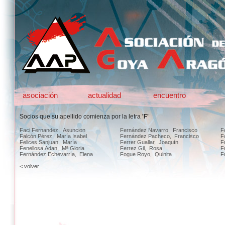
asociación
actualidad
encuentro
Socios que su apellido comienza por la letra
'F'
Faci Fernandez, Asuncion
Fernández Navarro, Francisco
F
Falcón Pérez, María Isabel
Fernández Pacheco, Francisco
F
Felices Sanjuan, María
Ferrer Guallar, Joaquín
F
Fenellosa Adan, Mª Gloria
Ferrez Gil, Rosa
F
Fernández Echevarría, Elena
Fogue Royo, Quinita
F
< volver