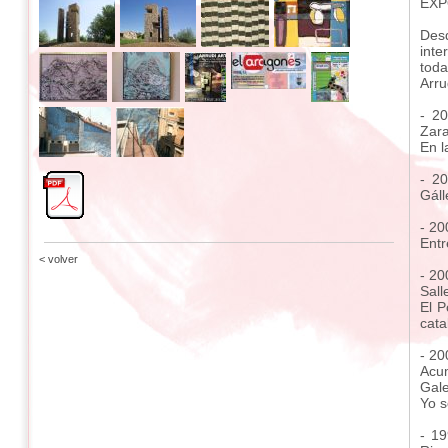
EXP
Desd
inte
toda
Arru
- 20
Zara
En l
- 20
Gáll
- 20
Entr
< volver
- 20
Sall
El P
cata
- 20
Acum
Gale
Yo s
- 19