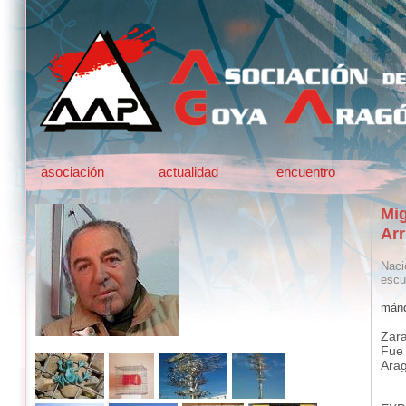
asociación
actualidad
encuentro
Mig
Arr
Naci
escul
mánd
Zar
Fue 
Ara