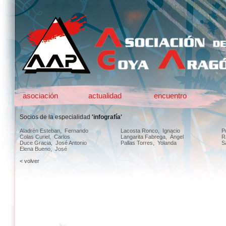
asociación
actualidad
encuentro
Socios de la especialidad
'infografía'
Aladrén Esteban, Fernando
Lacosta Ronco, Ignacio
P
Colas Curiel, Carlos
Langarita Fabrega, Ángel
R
Duce Gracia, José Antonio
Pallas Torres, Yolanda
S
Elena Bueno, José
< volver