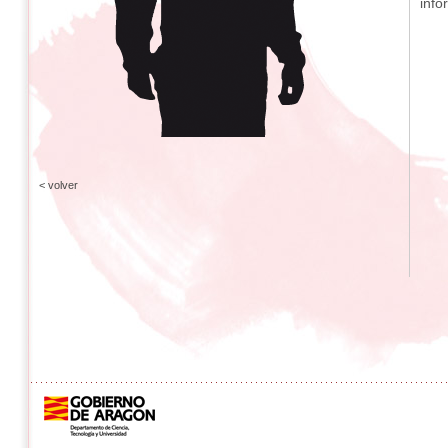
info
< volver