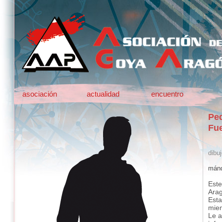
asociación
actualidad
encuentro
Pe
Fu
dibuj
mánd
Este
Ara
Esta
mie
Le a