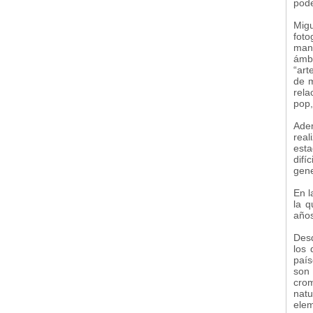
pode
Migu
fot
mani
ámbi
“art
de m
rela
pop,
Ade
rea
est
difí
gene
En l
la q
años
Desd
los 
país
son
cro
natu
elem