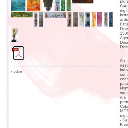
plur
Cual
digi
ins
artí
Estu
Dise
1986
Agen
Des
Dise
Su 
des
indi
< volver
com
con
para
Nomi
vari
día 
prem
Cola
MOTI
expo
- Sa
Basi