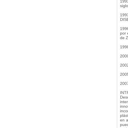
1993
sigl
199
DIS
1996
por 
de Z
199
200
2002
2005
200
INT
Desd
inte
inno
inco
plás
en a
pued