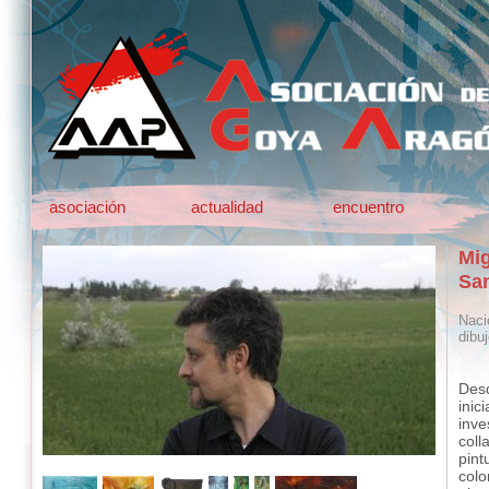
asociación
actualidad
encuentro
Mig
San
Naci
dibuj
Desd
ini
inve
coll
pint
colo