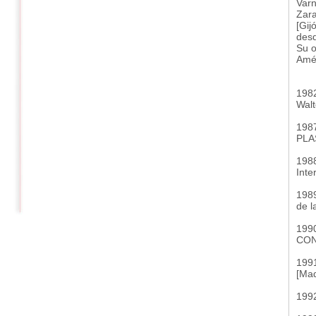
Varn
Zara
[Gij
desd
Su o
Amér
1982
Walt
198
PLA
198
Inte
1989
de l
19
CON
1991
[Mad
199