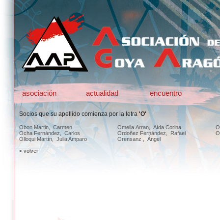
asociación
actualidad
encuentro
Socios que su apellido comienza por la letra
'O'
Obon Martin, Carmen
Omella Arran, Aída Corina
O
Ocha Fernández, Carlos
Ordoñez Fernández, Rafael
O
Olloqui Martín, Julia Amparo
Orensanz , Ángel
< volver