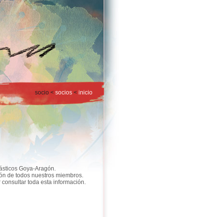
socio <
socios
<
inicio
lásticos Goya-Aragón.
ión de todos nuestros miembros.
onsultar toda esta información.