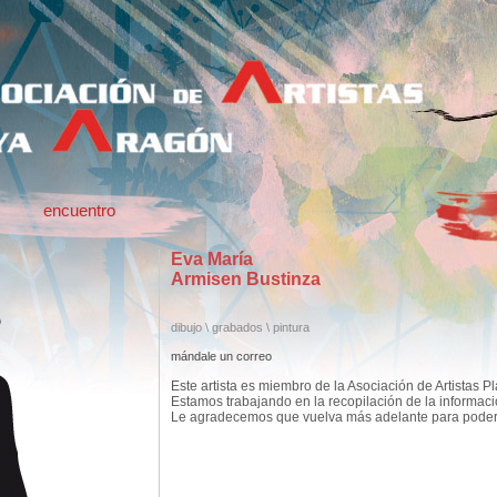
encuentro
Eva María
Armisen Bustinza
dibujo \ grabados \ pintura
mándale un correo
Este artista es miembro de la Asociación de Artistas P
Estamos trabajando en la recopilación de la informac
Le agradecemos que vuelva más adelante para poder c