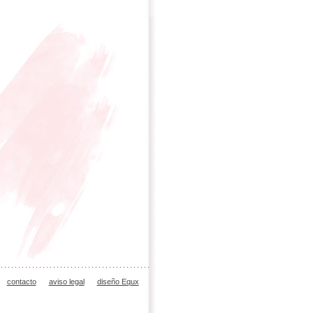
contacto
aviso legal
diseño Equx