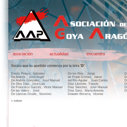
asociación
actualidad
encuentro
Socios que su apellido comienza por la letra
'D'
Dastís Pelayo, Salvador
De los Rios , Jorge
D
De Andrés , José Angél
de Prado Gómez, Jaime
D
De Andrés González, José Manuel
del Río Aguilar , Juan Carlos
D
De Dios Diaz, Jose Luis
Díaz Llorente, Fausto
D
De Francisco Garces, Victor Manuel
Díaz Sánchez, José Manuel
D
De las Valero , José
Díaz Sanz, María Antonia
D
De Llanzas Drudis, Severino
Dolader Becerra, Vicente
< volver