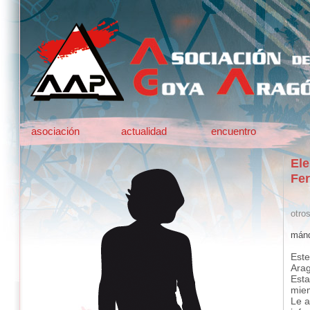
asociación
actualidad
encuentro
El
Fer
otro
mánd
Este
Ara
Esta
mie
Le a