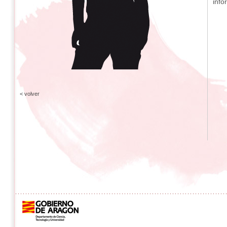
info
< volver