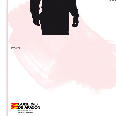
info
< volver