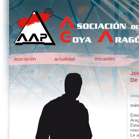
asociación
actualidad
encuentro
Jos
De
otro
mánd
Este
Ara
Esta
mie
Le a