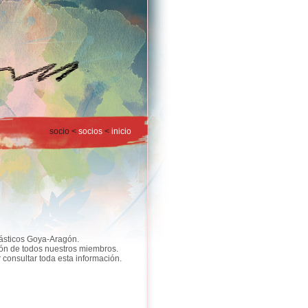
socio <
socios
<
inicio
lásticos Goya-Aragón.
ión de todos nuestros miembros.
onsultar toda esta información.