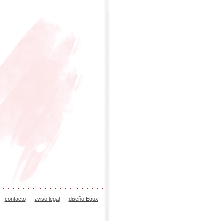
contacto
aviso legal
diseño Equx