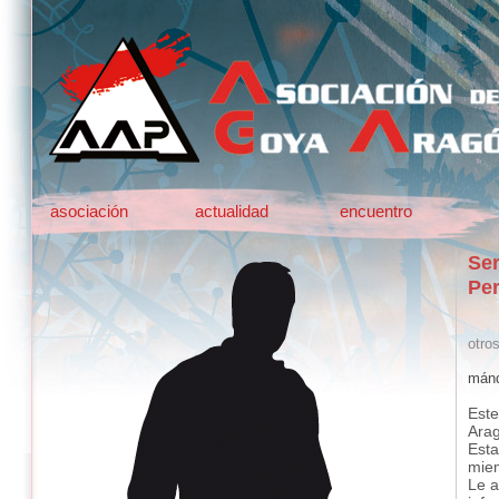
asociación
actualidad
encuentro
Ser
Per
otro
mánd
Este
Ara
Esta
mie
Le a