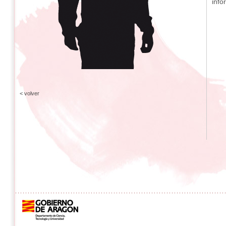
info
< volver