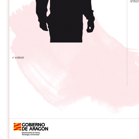
info
< volver