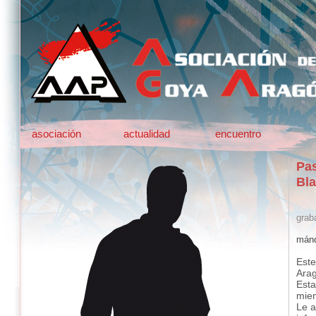
asociación
actualidad
encuentro
Pa
Bla
graba
mánd
Este
Ara
Esta
mie
Le a