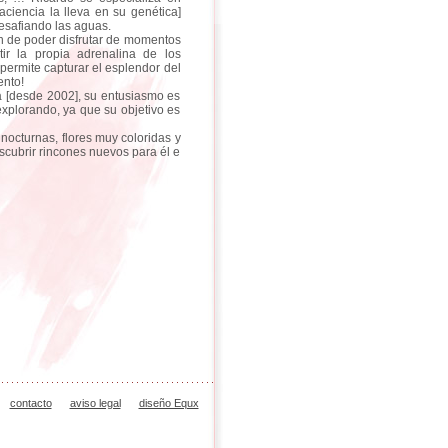
aciencia la lleva en su genética]
desafiando las aguas.
n de poder disfrutar de momentos
ir la propia adrenalina de los
 permite capturar el esplendor del
ento!
a [desde 2002], su entusiasmo es
explorando, ya que su objetivo es
nocturnas, flores muy coloridas y
escubrir rincones nuevos para él e
contacto
aviso legal
diseño Equx