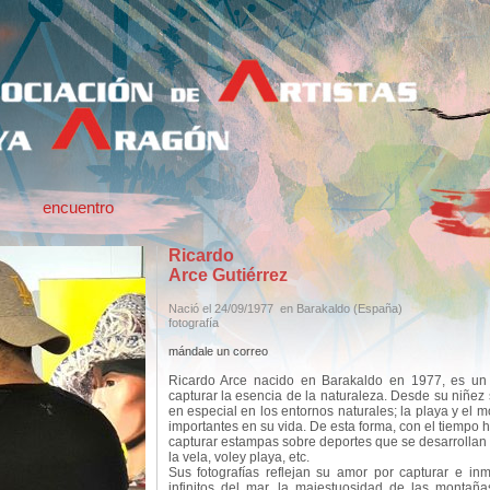
encuentro
Ricardo
Arce Gutiérrez
Nació el 24/09/1977
en Barakaldo
(España)
fotografía
mándale un correo
Ricardo Arce nacido en Barakaldo en 1977, es un 
capturar la esencia de la naturaleza. Desde su niñez
en especial en los entornos naturales; la playa y el 
importantes en su vida. De esta forma, con el tiempo 
capturar estampas sobre deportes que se desarrollan 
la vela, voley playa, etc.
Sus fotografías reflejan su amor por capturar e inmo
infinitos del mar, la majestuosidad de las montañ