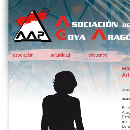
asociación
actualidad
encuentro
Mar
Art
esma
mánd
Este
Ara
Esta
mie
Le a