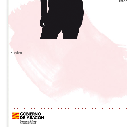
info
< volver